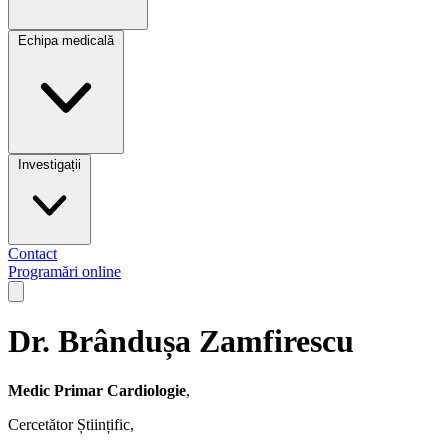
Echipa medicală
Investigații
Contact
Programări online
Open main menu
Dr. Brândușa Zamfirescu
Medic Primar Cardiologie
,
Cercetător Științific,